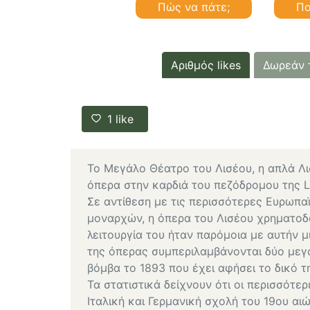
Πώς να πάτε;
Πο
Αριθμός likes
Δωρεάν 
1
like
Το Μεγάλο Θέατρο του Λισέου, η απλά Λισέ
όπερα στην καρδιά του πεζόδρομου της L
Σε αντίθεση με τις περισσότερες Ευρωπα
μοναρχών, η όπερα του Λισέου χρηματοδο
λειτουργία του ήταν παρόμοια με αυτήν μ
της όπερας συμπεριλαμβάνονται δύο μεγά
βόμβα το 1893 που έχει αφήσει το δικό τ
Τα στατιστικά δείχνουν ότι οι περισσότερ
Ιταλική και Γερμανική σχολή του 19ου αι