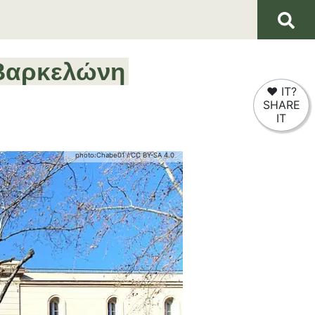
Βαρκελώνη
❤
IT?
SHARE
IT
photo:
Chabe01
/
CC BY-SA 4.0