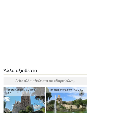
Άλλα αξιοθέατα
Δείτε άλλα αξιοθέατα σε «
Βαρκελώνη
»
photo:
Canaan
/
CC BY-SA
photo:
pxhere.com
/
CC0 1.0
4.0