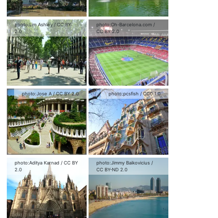
photo:
Lim Ashley
/
CC BY
photo:
Oh-Barcelona.com
/
2.0
CC BY 2.0
photo:
Jose A
/
CC BY 2.0
photo:
pcsfish
/
CC0 1.0
photo:
Aditya Karnad
/
CC BY
photo:
Jimmy Baikovicius
/
2.0
CC BY-ND 2.0