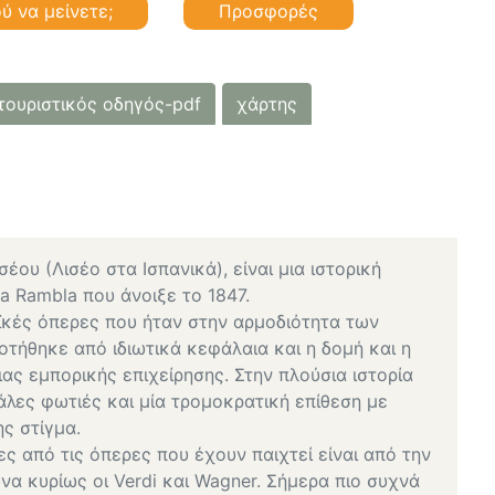
ύ να μείνετε;
Προσφορές
τουριστικός οδηγός-pdf
χάρτης
ου (Λισέο στα Ισπανικά), είναι μια ιστορική
a Rambla που άνοιξε το 1847.
ϊκές όπερες που ήταν στην αρμοδιότητα των
τήθηκε από ιδιωτικά κεφάλαια και η δομή και η
ιας εμπορικής επιχείρησης. Στην πλούσια ιστορία
λες φωτιές και μία τρομοκρατική επίθεση με
ης στίγμα.
ες από τις όπερες που έχουν παιχτεί είναι από την
ώνα κυρίως οι Verdi και Wagner. Σήμερα πιο συχνά