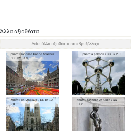
Άλλα αξιοθέατα
Δείτε άλλα αξιοθέατα σε «
Βρυξέλλες
»
photo:
Francisco Conde Sánchez
photo:
o palsson
/
CC BY 2.0
/
CC BY-SA 3.0
photo:
Filip Maljković
/
CC BY-SA
photo:
Francisco Antunes
/
CC
2.0
BY 2.0