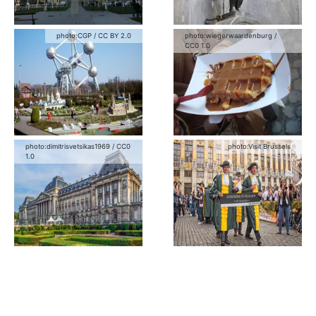
photo:
CGP
/
CC BY 2.0
photo:
wiegerwaardenburg
/
CC0 1.0
photo:
dimitrisvetsikas1969
/
CC0
photo:
Visit Brussels
1.0