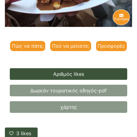
Εισιτήρια
Πώς να πάτε;
Πού να μείνετε;
Προσφορές
Αριθμός likes
Δωρεάν τουριστικός οδηγός-pdf
χάρτης
3
likes